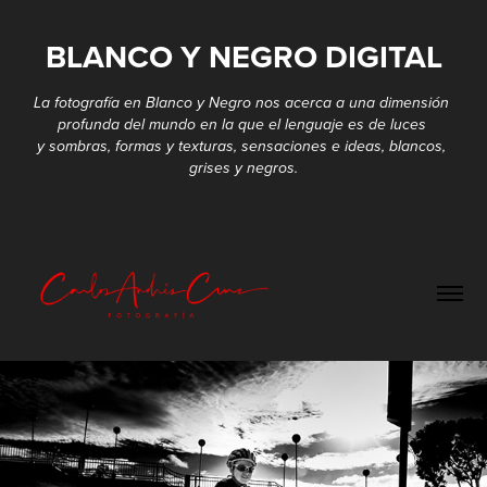
BLANCO Y NEGRO DIGITAL
BLANCO Y NEGRO DIGITAL
La fotografía en Blanco y Negro nos acerca a una dimensión 
La fotografía en Blanco y Negro nos acerca a una dimensión 
profunda del mundo en la que el lenguaje es de luces 
profunda del mundo en la que el lenguaje es de luces 
y sombras, formas y texturas, sensaciones e ideas, blancos, 
y sombras, formas y texturas, sensaciones e ideas, blancos, 
grises y negros.
grises y negros.